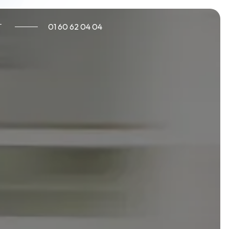
T
01 60 62 04 04